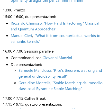
optimality di algoritmi per cammini minimi”
13:00 Pranzo
15:00-16:00, due presentazioni:
Riccardo Chimisso
,
“How Hard Is Factoring? Classical
and Quantum Approaches”
Manuel Cieri
,
“What if: from counterfactual worlds to
semantic kernels”
16:00-17:00 Sessioni parallele:
Contaminandi con
Giovanni Manzini
Due presentazioni:
Samuele Manclossi
,
“Rice’s theorem: a strong and
general undecidability result”
Geraldine Montella
,
“Stable Matching: dal modello
classico al Byzantine Stable Matching”
17:00-17:15 Coffee Break
17:15-19:15, quattro presentazioni: