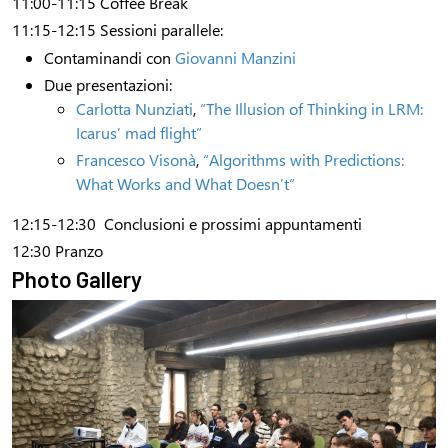
11:00-11:15 Coffee Break
11:15-12:15 Sessioni parallele:
Contaminandi con
Giovanni Manzini
Due presentazioni:
Carlotta Nunziati
,
“The Illusion of Thinking in LRM:
Icarus’ mad flight”
Francesco Visonà
,
“Algorithms with Predictions:
What Works and What Doesn’t”
12:15-12:30 Conclusioni e prossimi appuntamenti
12:30 Pranzo
Photo Gallery