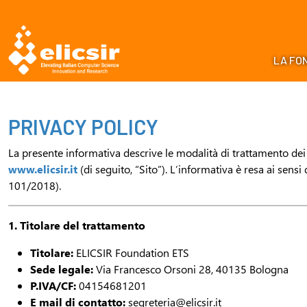
LA FO
PRIVACY POLICY
La presente informativa descrive le modalità di trattamento dei 
www.elicsir.it
(di seguito, “Sito”). L’informativa è resa ai se
101/2018).
1. Titolare del trattamento
Titolare:
ELICSIR Foundation ETS
Sede legale:
Via Francesco Orsoni 28, 40135 Bologna
P.IVA/CF:
04154681201
E mail di contatto:
segreteria@elicsir.it