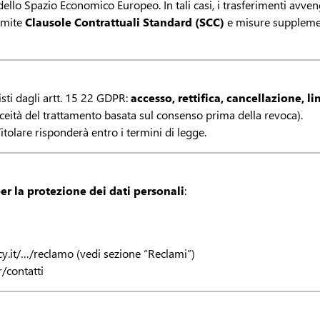
i dello Spazio Economico Europeo. In tali casi, i trasferimenti avve
amite
Clausole Contrattuali Standard (SCC)
e misure supplement
isti dagli artt. 15 22 GDPR:
accesso, rettifica, cancellazione, l
iceità del trattamento basata sul consenso prima della revoca).
Titolare risponderà entro i termini di legge.
er la protezione dei dati personali
:
y.it/…/reclamo (vedi sezione “Reclami”)
/contatti