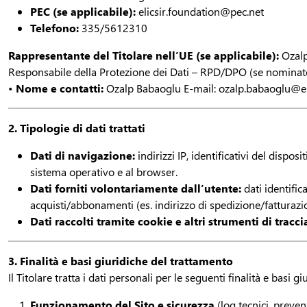
PEC (se applicabile):
elicsir.foundation@pec.net
Telefono:
335/5612310
Rappresentante del Titolare nell’UE (se applicabile):
Ozal
Responsabile della Protezione dei Dati – RPD/DPO (se nominat
•
Nome e contatti:
Ozalp Babaoglu E-mail: ozalp.babaoglu@eli
2. Tipologie di dati trattati
Dati di navigazione:
indirizzi IP, identificativi del dispos
sistema operativo e al browser.
Dati forniti volontariamente dall’utente:
dati identific
acquisti/abbonamenti (es. indirizzo di spedizione/fatturazi
Dati raccolti tramite cookie e altri strumenti di tracc
3. Finalità e basi giuridiche del trattamento
Il Titolare tratta i dati personali per le seguenti finalità e basi gi
Funzionamento del Sito e sicurezza
(log tecnici, preve