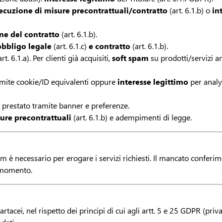
ecuzione di misure precontrattuali/contratto
(art. 6.1.b) o
in
one del contratto
(art. 6.1.b).
obbligo legale
(art. 6.1.c)
e contratto
(art. 6.1.b).
rt. 6.1.a). Per clienti già acquisiti,
soft spam
su prodotti/servizi an
mite cookie/ID equivalenti oppure
interesse legittimo
per analy
a) prestato tramite banner e preferenze.
ure precontrattuali
(art. 6.1.b) e adempimenti di legge.
m è necessario per erogare i servizi richiesti. Il mancato conferim
i momento.
cartacei, nel rispetto dei principi di cui agli artt. 5 e 25 GDPR (p