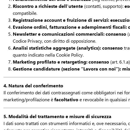
Riscontro a richieste dell’utente
(contatti, supporto):
es
compatibile.
Registrazione account e fruizione di servizi: esecuzi
Evasione ordini, fatturazione e adempimenti fiscali: 
Newsletter e comunicazioni commerciali: consenso
(a
Codice Privacy, con diritto di opposizione.
Analisi statistiche aggregate (analytics): consenso
tra
quanto indicato nella Cookie Policy.
Marketing profilato e retargeting: consenso
(art. 6.1.
Gestione candidature (sezione “Lavora con noi”): mis
4. Natura del conferimento
Il conferimento dei dati contrassegnati come obbligatori nei for
marketing/profilazione è
facoltativo
e revocabile in qualsias
5. Modalità del trattamento e misure di sicurezza
I dati sono trattati con strumenti informatici e, ove necessario, 