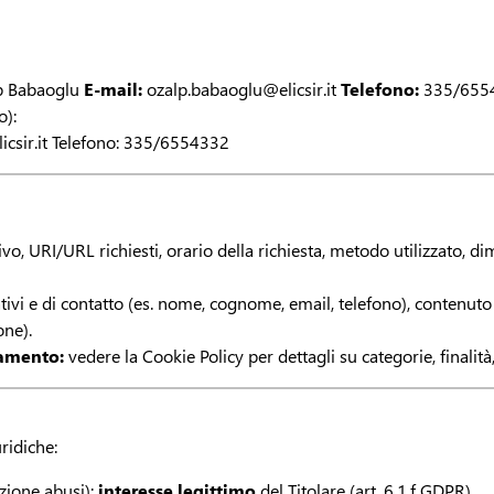
p Babaoglu
E-mail:
ozalp.babaoglu@elicsir.it
Telefono:
335/655
o):
csir.it Telefono: 335/6554332
itivo, URI/URL richiesti, orario della richiesta, metodo utilizzato, dim
ativi e di contatto (es. nome, cognome, email, telefono), contenuto
one).
iamento:
vedere la Cookie Policy per dettagli su categorie, finalit
uridiche:
nzione abusi):
interesse legittimo
del Titolare (art. 6.1.f GDPR).