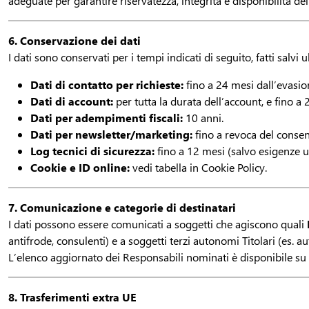
adeguate per garantire riservatezza, integrità e disponibilità dei 
6. Conservazione dei dati
I dati sono conservati per i tempi indicati di seguito, fatti salvi
Dati di contatto per richieste:
fino a 24 mesi dall’evasion
Dati di account:
per tutta la durata dell’account, e fino a 
Dati per adempimenti fiscali:
10 anni.
Dati per newsletter/marketing:
fino a revoca del consen
Log tecnici di sicurezza:
fino a 12 mesi (salvo esigenze ul
Cookie e ID online:
vedi tabella in Cookie Policy.
7. Comunicazione e categorie di destinatari
I dati possono essere comunicati a soggetti che agiscono quali
antifrode, consulenti) e a soggetti terzi autonomi Titolari (es. au
L’elenco aggiornato dei Responsabili nominati è disponibile su r
8. Trasferimenti extra UE