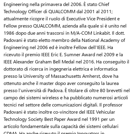
Engineering nella primavera del 2006. È stato Chief
Technology Officer di QUALCOMM dal 2001 al 2011;
attualmente ricopre il ruolo di Executive Vice President e
Fellow presso QUALCOMM, azienda alla quale si è unito nel
1986 dopo due anni trascorsi in M/A-COM Linkabit. Il dott.
Padovani è stato eletto membro della National Academy of
Engineering nel 2006 ed è inoltre Fellow dell’IEEE. Ha
ricevuto il premio IEEE Eric E. Sumner Award nel 2009 e la
IEEE Alexander Graham Bell Medal nel 2016. Ha conseguito il
dottorato di ricerca in ingegneria elettrica e informatica
presso la University of Massachusetts Amherst, dove ha
ottenuto anche il master dopo aver conseguito la laurea
presso l’università di Padova. È titolare di oltre 80 brevetti nel
campo dei sistemi wireless e ha pubblicato numerosi articoli
tecnici nel settore delle comunicazioni digitali. Il professor
Padovani è stato inoltre co-vincitore del IEEE Vehicular
Technology Society Best Paper Award nel 1991 per un
articolo fondamentale sulla capacità dei sistemi cellulari
CDMA. Ha anche ricevuto il premio Innovators in