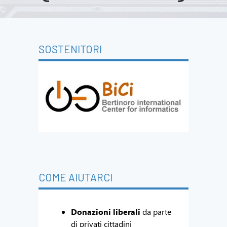
SOSTENITORI
COME AIUTARCI
Donazioni liberali
da parte
di privati cittadini